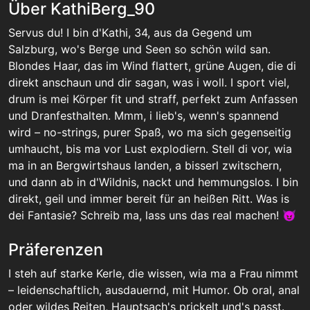
Über KathiBerg_90
Servus du! I bin d'Kathi, 34, aus da Gegend um
Salzburg, wo's Berge und Seen so schön wild san.
Blondes Haar, das im Wind flattert, grüne Augen, die di
direkt anschaun und dir sagan, was i woll. I sport viel,
drum is mei Körper fit und straff, perfekt zum Anfassen
und Dranfesthalten. Mmm, i lieb's, wenn's spannend
wird – no-strings, purer Spaß, wo ma sich gegenseitig
umhaucht, bis ma vor Lust explodiern. Stell di vor, wia
ma in an Bergwirtshaus landen, a bisserl zwitschern,
und dann ab in d'Wildnis, nackt und hemmungslos. I bin
direkt, geil und immer bereit für an heißen Ritt. Was is
dei Fantasie? Schreib ma, lass uns das real machen! 😈
Präferenzen
I steh auf starke Kerle, die wissen, wia ma a Frau nimmt
– leidenschaftlich, ausdauernd, mit Humor. Ob oral, anal
oder wildes Reiten, Hauptsach's prickelt und's passt.