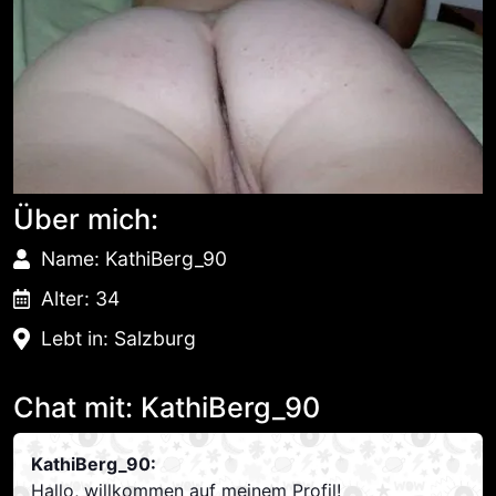
Über mich:
Name: KathiBerg_90
Alter: 34
Lebt in: Salzburg
Chat mit: KathiBerg_90
KathiBerg_90:
Hallo, willkommen auf meinem Profil!