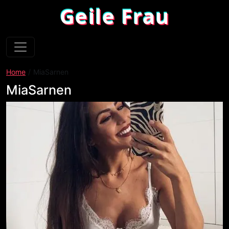
Geile Frau
Home
MiaSarnen
MiaSarnen