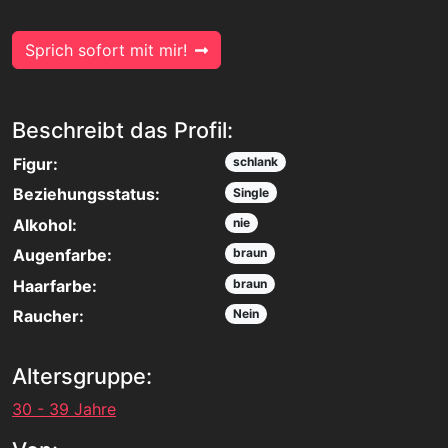
Sprich sofort mit mir!
Beschreibt das Profil:
Figur:
schlank
Beziehungsstatus:
Single
Alkohol:
nie
Augenfarbe:
braun
Haarfarbe:
braun
Raucher:
Nein
Altersgruppe:
30 - 39 Jahre